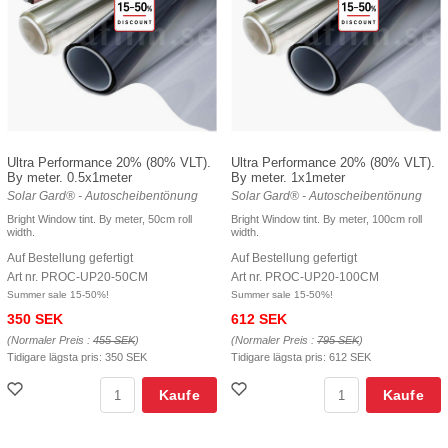
Ultra Performance 20% (80% VLT).
Ultra Performance 20% (80% VLT).
By meter. 0.5x1meter
By meter. 1x1meter
Solar Gard® - Autoscheibentönung
Solar Gard® - Autoscheibentönung
Bright Window tint. By meter, 50cm roll
Bright Window tint. By meter, 100cm roll
width.
width.
Auf Bestellung gefertigt
Auf Bestellung gefertigt
Art nr. PROC-UP20-50CM
Art nr. PROC-UP20-100CM
Summer sale 15-50%!
Summer sale 15-50%!
350 SEK
612 SEK
(Normaler Preis :
455 SEK
)
(Normaler Preis :
795 SEK
)
Tidigare lägsta pris:
350 SEK
Tidigare lägsta pris:
612 SEK
Kaufe
Kaufe