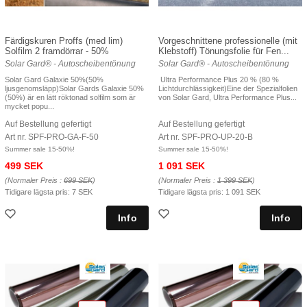
Färdigskuren Proffs (med lim)
Vorgeschnittene professionelle (mit
Solfilm 2 framdörrar - 50%
Klebstoff) Tönungsfolie für Fen...
Solar Gard® - Autoscheibentönung
Solar Gard® - Autoscheibentönung
Solar Gard Galaxie 50%(50%
Ultra Performance Plus 20 % (80 %
ljusgenomsläpp)Solar Gards Galaxie 50%
Lichtdurchlässigkeit)Eine der Spezialfolien
(50%) är en lätt röktonad solfilm som är
von Solar Gard, Ultra Performance Plus...
mycket popu...
Auf Bestellung gefertigt
Auf Bestellung gefertigt
Art nr. SPF-PRO-GA-F-50
Art nr. SPF-PRO-UP-20-B
Summer sale 15-50%!
Summer sale 15-50%!
499 SEK
1 091 SEK
(Normaler Preis :
699 SEK
)
(Normaler Preis :
1 399 SEK
)
Tidigare lägsta pris:
7 SEK
Tidigare lägsta pris:
1 091 SEK