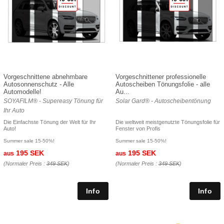
Vorgeschnittene abnehmbare
Vorgeschnittener professionelle
Autosonnenschutz - Alle
Autoscheiben Tönungsfolie - alle
Automodelle!
Au...
SOYAFILM® - Supereasy Tönung für
Solar Gard® - Autoscheibentönung
Ihr Auto
Die Einfachste Tönung der Welt für Ihr
Die weltweit meistgenutzte Tönungsfolie für
Auto!
Fenster von Profis
Summer sale 15-50%!
Summer sale 15-50%!
195 SEK
195 SEK
aus
aus
(Normaler Preis :
349 SEK
)
(Normaler Preis :
349 SEK
)