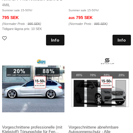
4MIL
Summer sale 15-50%!
Summer sale 15-50%!
795 SEK
795 SEK
aus
(Normaler Preis :
995 SEK
)
(Normaler Preis :
995 SEK
)
Tidigare lägsta pris:
10 SEK
Vorgeschnittene professionelle (mit
Vorgeschnittene abnehmbare
Klebstoff) Tönungsfolie für Fen...
Autosonnenschutz - Alle