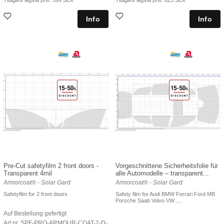
Pre-Cut safetyfilm 2 front doors -
Vorgeschnittene Sicherheitsfolie für
Transparent 4mil
alle Automodelle – transparent...
Armorcoat® - Solar Gard
Armorcoat® - Solar Gard
Safetyfilm for 2 front doors
Safety film for Audi BMW Ferrari Ford MB
Porsche Saab Volvo VW ....
Auf Bestellung gefertigt
Art nr. SPF-PRO-ARMOUR-COAT-2-D-