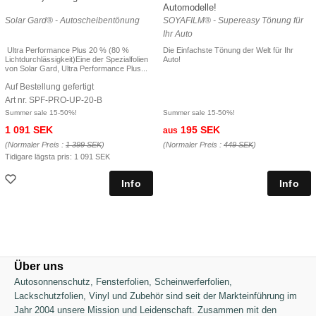
Automodelle!
Solar Gard® - Autoscheibentönung
SOYAFILM® - Supereasy Tönung für
Ihr Auto
Ultra Performance Plus 20 % (80 %
Die Einfachste Tönung der Welt für Ihr
Lichtdurchlässigkeit)Eine der Spezialfolien
Auto!
von Solar Gard, Ultra Performance Plus...
Auf Bestellung gefertigt
Art nr. SPF-PRO-UP-20-B
Summer sale 15-50%!
Summer sale 15-50%!
1 091 SEK
195 SEK
aus
(Normaler Preis :
1 399 SEK
)
(Normaler Preis :
449 SEK
)
Tidigare lägsta pris:
1 091 SEK
Über uns
Autosonnenschutz,
Fensterfolien, Scheinwerferfolien,
Lackschutzfolien, Vinyl und Zubehör sind seit der Markteinführung im
Jahr 2004 unsere Mission und Leidenschaft. Zusammen mit den