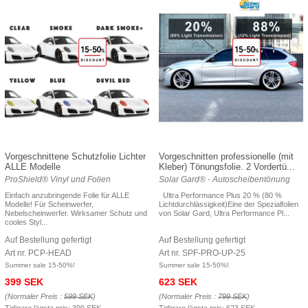
Vorgeschnittene Schutzfolie Lichter
Vorgeschnitten professionelle (mit
ALLE Modelle
Kleber) Tönungsfolie. 2 Vordertü...
ProShield® Vinyl und Folien
Solar Gard® - Autoscheibentönung
Einfach anzubringende Folie für ALLE
Ultra Performance Plus 20 % (80 %
Modelle! Für Scheinwerfer,
Lichtdurchlässigkeit)Eine der Spezialfolien
Nebelscheinwerfer. Wirksamer Schutz und
von Solar Gard, Ultra Performance Pl...
cooles Styl...
Auf Bestellung gefertigt
Auf Bestellung gefertigt
Art nr. PCP-HEAD
Art nr. SPF-PRO-UP-25
Summer sale 15-50%!
Summer sale 15-50%!
399 SEK
623 SEK
(Normaler Preis :
599 SEK
)
(Normaler Preis :
799 SEK
)
Tidigare lägsta pris:
399 SEK
Tidigare lägsta pris:
623 SEK