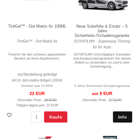
TintGel™ - Dot Matrix fix 100ML
Neue Solarfolie & Ersatz – 5
Jahre
Sicherheits-/Schadensgarantie
TintGel™ - Dot Matrix fix
SOYAFILM® - Supereasy Tönung
für Ihr Auto
Fixieren Sie den schwarz gepunkteten
SOYAFILM® Unschlagbare Garantien
Bereich an Ihren Autofenstern.
und Austauschprogramme! Um diesen
Artikel zu verwenden, ist zuerst eine
Genehmigung...
Auf Bestellung gefertigt
Art nr. dot-matrix-tintgel-100ml
Summer sale 15-50%!
5 Jahre Sicherheits-/Schadensgarantie
22 EUR
9 EUR
aus
(Normaler Preis :
28 EUR
)
(Normaler Preis :
57 EUR
)
Tidigare lägsta pris:
22 EUR
Kaufe