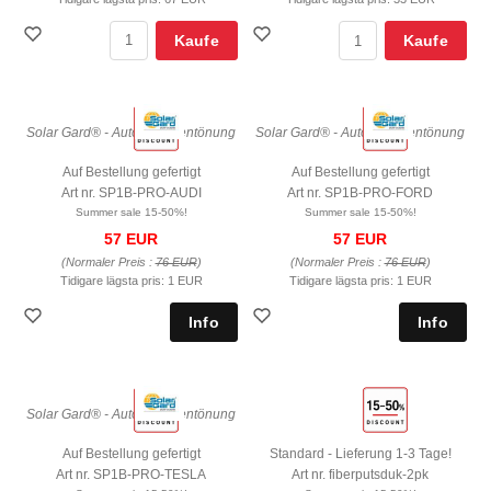
Kaufe
Kaufe
Solar Gard® - Autoscheibentönung
Solar Gard® - Autoscheibentönung
Auf Bestellung gefertigt
Auf Bestellung gefertigt
Art nr. SP1B-PRO-AUDI
Art nr. SP1B-PRO-FORD
Summer sale 15-50%!
Summer sale 15-50%!
57 EUR
57 EUR
(Normaler Preis :
76 EUR
)
(Normaler Preis :
76 EUR
)
Tidigare lägsta pris:
1 EUR
Tidigare lägsta pris:
1 EUR
Solar Gard® - Autoscheibentönung
Auf Bestellung gefertigt
Standard - Lieferung 1-3 Tage!
Art nr. SP1B-PRO-TESLA
Art nr. fiberputsduk-2pk