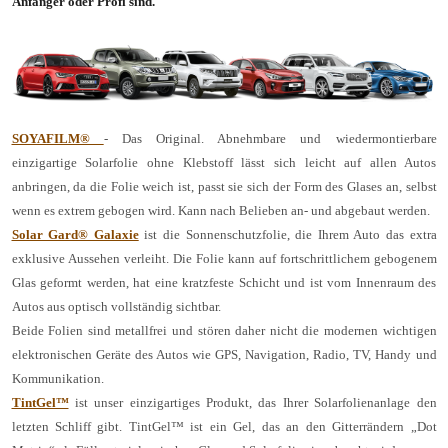
Anfänger oder Profi sind.
SOYAFILM®
- Das Original. Abnehmbare und wiedermontierbare
einzigartige Solarfolie ohne Klebstoff lässt sich leicht auf allen Autos
anbringen, da die Folie weich ist, passt sie sich der Form des Glases an, selbst
wenn es extrem gebogen wird. Kann nach Belieben an- und abgebaut werden.
Solar Gard® Galaxie
ist die Sonnenschutzfolie, die Ihrem Auto das extra
exklusive Aussehen verleiht. Die Folie kann auf fortschrittlichem gebogenem
Glas geformt werden, hat eine kratzfeste Schicht und ist vom Innenraum des
Autos aus optisch vollständig sichtbar.
Beide Folien sind metallfrei und stören daher nicht die modernen wichtigen
elektronischen Geräte des Autos wie GPS, Navigation, Radio, TV, Handy und
Kommunikation.
TintGel™
ist unser einzigartiges Produkt, das Ihrer Solarfolienanlage den
letzten Schliff gibt. TintGel™ ist ein Gel, das an den Gitterrändern „Dot