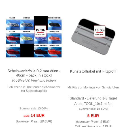
Scheinwerferfolie 0,2 mm dünn -
Kunststoffrakel mit Filzprofil
40cm - back in stock!
ProShield® Vinyl und Folien
Schützen Sie Ihre teuren Scheinwerfer
Mit Filz zur Montage von Schutzfolien
mit Steinschlagfolie
Standard - Lieferung 1-3 Tage!
Art nr. TOOL_10x7-m-felt
Summer sale 15-50%!
Summer sale 15-50%!
14 EUR
5 EUR
aus
(Normaler Preis :
28 EUR
)
(Normaler Preis :
9 EUR
)
Tidigare lägsta pris:
5 EUR