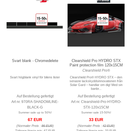
Svart blank - Chromedelete
Clearshield Pro HYDRO STX
Paint protection film 120x15CM
Clearshield Pro®
Svart högblank vinyl för bilens lister
Clearshield Pro® HYDRO STX – den
senaste lackskyddsinnovationen från
Solar Gard – handlar om dig! Med sin
banbr...
Auf Bestellung gefertigt
Auf Bestellung gefertigt
Art nr. 970RA-SHADOWLINE-
Art nr. Clearshield-Pro-HYDRO-
BLACK-G
STX-120x15CM
Summer sale up to 50%!
Summer sale 15-50%!
67 EUR
33 EUR
(Normaler Preis :
86 EUR
)
(Normaler Preis :
42 EUR
)
Tidigare lägsta pris:
67 EUR
Tidigare lägsta pris:
33 EUR