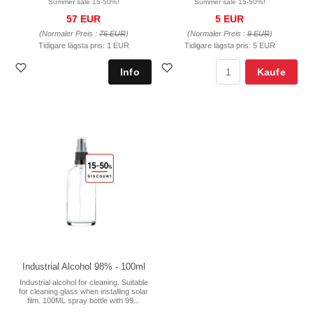
Summer sale 15-50%!
Summer sale 15-50%!
57 EUR
5 EUR
(Normaler Preis :
76 EUR
)
(Normaler Preis :
9 EUR
)
Tidigare lägsta pris:
1 EUR
Tidigare lägsta pris:
5 EUR
Kaufe
Industrial Alcohol 98% - 100ml
Industrial alcohol for cleaning. Suitable
for cleaning glass when installing solar
film. 100ML spray bottle with 99...