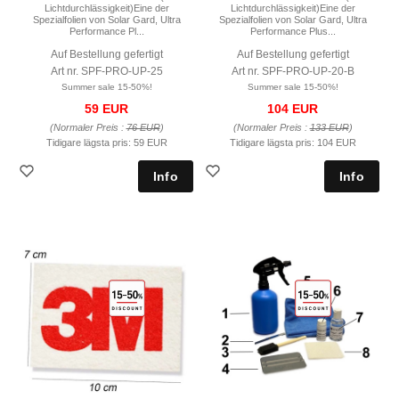
Lichtdurchlässigkeit)Eine der
Lichtdurchlässigkeit)Eine der
Spezialfolien von Solar Gard, Ultra
Spezialfolien von Solar Gard, Ultra
Performance Pl...
Performance Plus...
Auf Bestellung gefertigt
Auf Bestellung gefertigt
Art nr. SPF-PRO-UP-25
Art nr. SPF-PRO-UP-20-B
Summer sale 15-50%!
Summer sale 15-50%!
59 EUR
104 EUR
(Normaler Preis :
76 EUR
)
(Normaler Preis :
133 EUR
)
Tidigare lägsta pris:
59 EUR
Tidigare lägsta pris:
104 EUR