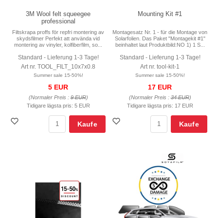
3M Wool felt squeegee
Mounting Kit #1
professional
Filtskrapa proffs för repfri montering av
Montagesatz Nr. 1 - für die Montage von
skydsfilmer Perfekt att använda vid
Solarfolien. Das Paket "Montagekit #1"
montering av vinyler, kolfiberfilm, so...
beinhaltet laut Produktbild:NO 1) 1 S...
Standard - Lieferung 1-3 Tage!
Standard - Lieferung 1-3 Tage!
Art nr. TOOL_FILT_10x7x0.8
Art nr. tool-kit-1
Summer sale 15-50%!
Summer sale 15-50%!
5 EUR
17 EUR
(Normaler Preis :
9 EUR
)
(Normaler Preis :
34 EUR
)
Tidigare lägsta pris:
5 EUR
Tidigare lägsta pris:
17 EUR
Kaufe
Kaufe