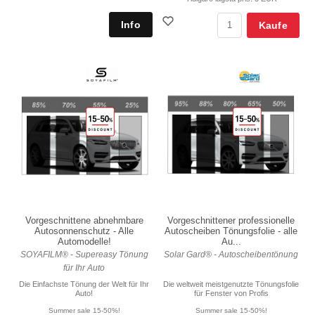
Kaufe
Vorgeschnittene abnehmbare
Vorgeschnittener professionelle
Autosonnenschutz - Alle
Autoscheiben Tönungsfolie - alle
Automodelle!
Au...
SOYAFILM® - Supereasy Tönung
Solar Gard® - Autoscheibentönung
für Ihr Auto
Die Einfachste Tönung der Welt für Ihr
Die weltweit meistgenutzte Tönungsfolie
Auto!
für Fenster von Profis
Summer sale 15-50%!
Summer sale 15-50%!