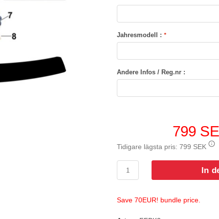
Jahresmodell :
*
Andere Infos / Reg.nr :
799 S
Tidigare lägsta pris:
799 SEK
In d
Save 70EUR! bundle price.