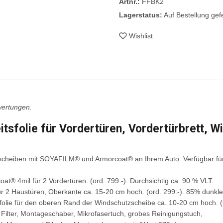
Artnr.:
FFBK2
Lagerstatus:
Auf Bestellung gefe
Wishlist
wertungen.
tsfolie für Vordertüren, Vordertürbrett, 
zscheiben mit SOYAFILM® und Armorcoat® an Ihrem Auto. Verfügbar für
oat® 4mil für 2 Vordertüren. (ord. 799:-). Durchsichtig ca. 90 % VLT.
ür 2 Haustüren, Oberkante ca. 15-20 cm hoch. (ord. 299:-). 85% dunkle 
folie für den oberen Rand der Windschutzscheibe ca. 10-20 cm hoch. (O
 Filter, Montageschaber, Mikrofasertuch, grobes Reinigungstuch,