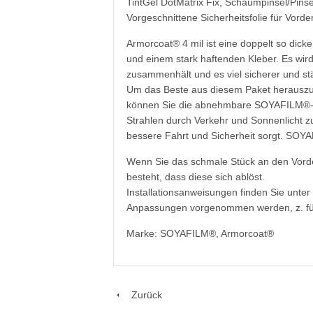
TintGel DotMatrix Fix, Schaumpinsel/Pins
Vorgeschnittene Sicherheitsfolie für Vorde
Armorcoat® 4 mil ist eine doppelt so dick
und einem stark haftenden Kleber. Es wird
zusammenhält und es viel sicherer und st
Um das Beste aus diesem Paket herauszuho
können Sie die abnehmbare SOYAFILM®-Sol
Strahlen durch Verkehr und Sonnenlicht zu
bessere Fahrt und Sicherheit sorgt. SOY
Wenn Sie das schmale Stück an den Vorder
besteht, dass diese sich ablöst.
Installationsanweisungen finden Sie unte
Anpassungen vorgenommen werden, z. für 
Marke: SOYAFILM®, Armorcoat®
Zurück