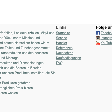
Links
Folge u
ferfolien, Lackschutzfolien, Vinyl und
Startseite
Facebo
ahr 2004 unsere Mission und
Service
Instagr
d besten Herstellern haben wir im
Händler
YouTub
dene Folien und Zubehör gesammelt,
Referenzen
alitätsprodukten und den neuesten
Nachrichten
 und Montage.
Kaufbedingungen
Produkten und Dienstleistungen
FAQ
lt und die Besten in Bereich.
unseren Produkten installiert, die Sie
t
n Produkten gefahren.
möglichen Preis bieten
anten wählen.