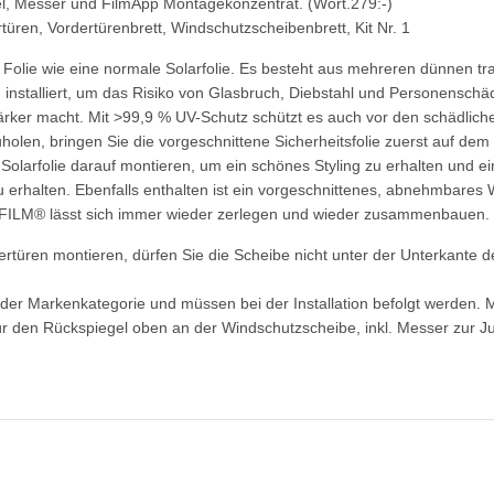
el, Messer und FilmApp Montagekonzentrat. (Wort.279:-)
rtüren, Vordertürenbrett, Windschutzscheibenbrett, Kit Nr. 1
e Folie wie eine normale Solarfolie. Es besteht aus mehreren dünnen tr
 installiert, um das Risiko von Glasbruch, Diebstahl und Personenschä
ärker macht. Mit >99,9 % UV-Schutz schützt es auch vor den schädlich
len, bringen Sie die vorgeschnittene Sicherheitsfolie zuerst auf de
arfolie darauf montieren, um ein schönes Styling zu erhalten und e
 erhalten. Ebenfalls enthalten ist ein vorgeschnittenes, abnehmbares 
AFILM® lässt sich immer wieder zerlegen und wieder zusammenbauen.
türen montieren, dürfen Sie die Scheibe nicht unter der Unterkante de
r der Markenkategorie und müssen bei der Installation befolgt werden.
den Rückspiegel oben an der Windschutzscheibe, inkl. Messer zur Ju