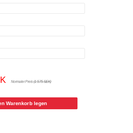
EK
Normaler Preis
(1 575 SEK)
en Warenkorb legen