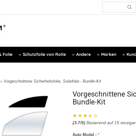
 Folie
Schutzfolie von Rolle
Andere
Marken
Kund
z
» Vorgeschnittene Sicherheitsfolie, Solarfolie - Bundle-Kit
Vorgeschnittene Sich
Bundle-Kit
(
3.7
/5)
Basierend auf
15
einzigar
Auto Model :
*