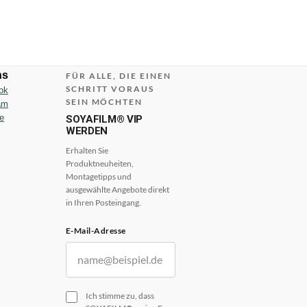
ns
FÜR ALLE, DIE EINEN
SCHRITT VORAUS
ok
SEIN MÖCHTEN
am
e
SOYAFILM® VIP
WERDEN
Erhalten Sie
Produktneuheiten,
Montagetipps und
ausgewählte Angebote direkt
in Ihren Posteingang.
E-Mail-Adresse
Ich stimme zu, dass