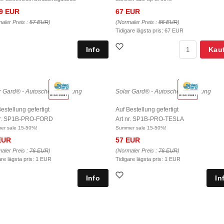
9 EUR
67 EUR
aler Preis :
57 EUR
)
(Normaler Preis :
86 EUR
)
Tidigare lägsta pris:
67 EUR
Kau
r Gard® - Autoscheibentönung
Solar Gard® - Autoscheibentönung
estellung gefertigt
Auf Bestellung gefertigt
nr. SP1B-PRO-FORD
Art nr. SP1B-PRO-TESLA
r sale 15-50%!
Summer sale 15-50%!
EUR
57 EUR
aler Preis :
76 EUR
)
(Normaler Preis :
76 EUR
)
are lägsta pris:
1 EUR
Tidigare lägsta pris:
1 EUR