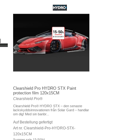
Clearshield Pro HYDRO STX Paint
protection film 120x15CM
Clearshield Pro®
Clearshield Pro® HYDRO STX – den senaste
lackskyddsinnovationen från Solar Gard – handlar
om dig! Med sin banbr...
Auf Bestellung gefertigt
Art nr. Clearshield-Pro-HYDRO-STX-
120x15CM
Summer sale 15-50%!