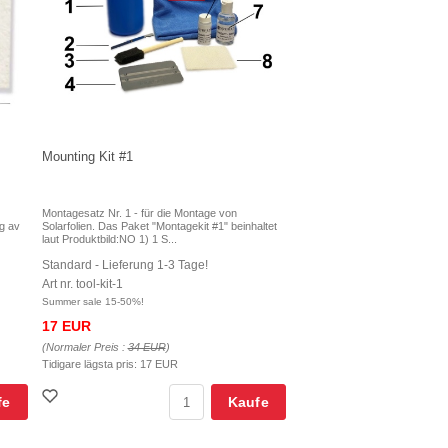
Mounting Kit #1
Montagesatz Nr. 1 - für die Montage von
ng av
Solarfolien. Das Paket "Montagekit #1" beinhaltet
laut Produktbild:NO 1) 1 S...
Standard - Lieferung 1-3 Tage!
Art nr. tool-kit-1
Summer sale 15-50%!
17 EUR
(Normaler Preis :
34 EUR
)
Tidigare lägsta pris:
17 EUR
fe
Kaufe