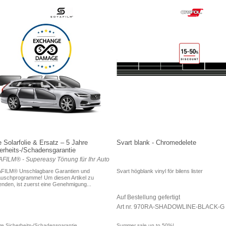
 Solarfolie & Ersatz – 5 Jahre
Svart blank - Chromedelete
erheits-/Schadensgarantie
FILM® - Supereasy Tönung für Ihr Auto
FILM® Unschlagbare Garantien und
Svart högblank vinyl för bilens lister
uschprogramme! Um diesen Artikel zu
nden, ist zuerst eine Genehmigung...
Auf Bestellung gefertigt
Art nr. 970RA-SHADOWLINE-BLACK-G
re Sicherheits-/Schadensgarantie
Summer sale up to 50%!