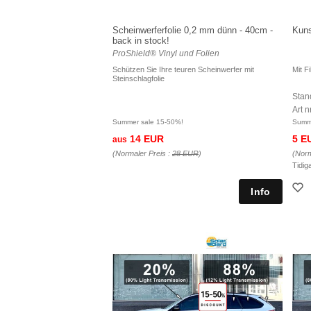
Scheinwerferfolie 0,2 mm dünn - 40cm -
Kunst
back in stock!
ProShield® Vinyl und Folien
Schützen Sie Ihre teuren Scheinwerfer mit
Mit F
Steinschlagfolie
Stan
Art 
Summer sale 15-50%!
Summe
14 EUR
5 E
aus
(Normaler Preis :
28 EUR
)
(Norm
Tidig