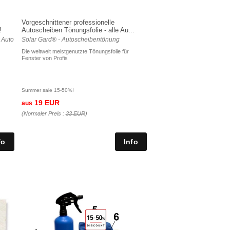
Vorgeschnittener professionelle
!
Autoscheiben Tönungsfolie - alle Au...
 Auto
Solar Gard® - Autoscheibentönung
Die weltweit meistgenutzte Tönungsfolie für
Fenster von Profis
Summer sale 15-50%!
19 EUR
aus
(Normaler Preis :
33 EUR
)