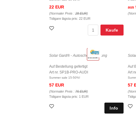
22 EUR
aus
(Normaler Preis :
28 EUR
)
(Norm
Tidigare lägsta pris:
22 EUR
Kaufe
Solar Gard® - Autoscheibentönung
Sola
Auf Bestellung gefertigt
Auf B
Art nr. SP1B-PRO-AUDI
Art 
Summer sale 15-50%!
Summe
57 EUR
57 
(Normaler Preis :
76 EUR
)
(Norm
Tidigare lägsta pris:
1 EUR
Tidig