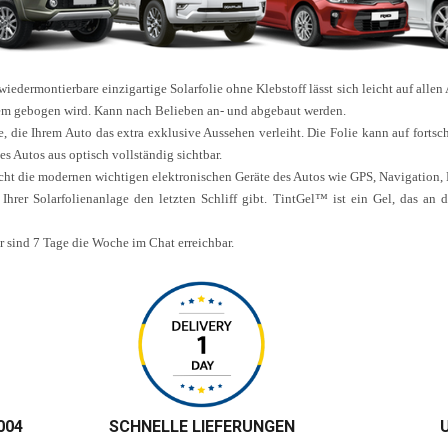
edermontierbare einzigartige Solarfolie ohne Klebstoff lässt sich leicht auf allen A
trem gebogen wird. Kann nach Belieben an- und abgebaut werden.
e, die Ihrem Auto das extra exklusive Aussehen verleiht. Die Folie kann auf forts
s Autos aus optisch vollständig sichtbar.
nicht die modernen wichtigen elektronischen Geräte des Autos wie GPS, Navigatio
 Ihrer Solarfolienanlage den letzten Schliff gibt. TintGel™ ist ein Gel, das an 
ir sind 7 Tage die Woche im Chat erreichbar.
004
SCHNELLE LIEFERUNGEN