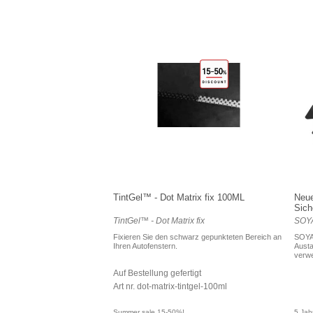
TintGel™ - Dot Matrix fix 100ML
Neue
Sich
TintGel™ - Dot Matrix fix
SOYA
Fixieren Sie den schwarz gepunkteten Bereich an
SOYA
Ihren Autofenstern.
Austa
verwe
Auf Bestellung gefertigt
Art nr. dot-matrix-tintgel-100ml
Summer sale 15-50%!
5 Jah