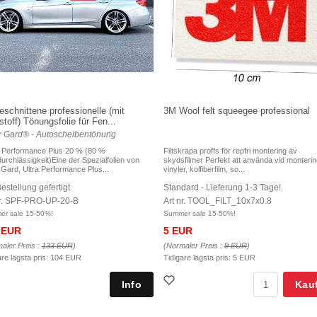
eschnittene professionelle (mit
3M Wool felt squeegee professional
stoff) Tönungsfolie für Fen...
r Gard® - Autoscheibentönung
 Performance Plus 20 % (80 %
Filtskrapa proffs för repfri montering av
durchlässigkeit)Eine der Spezialfolien von
skydsfilmer Perfekt att använda vid monteri
 Gard, Ultra Performance Plus...
vinyler, kolfiberfilm, so...
estellung gefertigt
Standard - Lieferung 1-3 Tage!
nr. SPF-PRO-UP-20-B
Art nr. TOOL_FILT_10x7x0.8
r sale 15-50%!
Summer sale 15-50%!
 EUR
5 EUR
aler Preis :
133 EUR
)
(Normaler Preis :
9 EUR
)
are lägsta pris:
104 EUR
Tidigare lägsta pris:
5 EUR
Kau