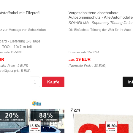
stoffrakel mit Filzprofil
Vorgeschnittene abnehmbare
Autosonnenschutz - Alle Automodelle
SOYAFILM® - Supereasy Tönung für Ihr
ilz zur Montage von Schutzfolien
Die Einfachste Tönung der Welt für Ihr Auto!
dard - Lieferung 1-3 Tage!
nr. TOOL_10x7-m-felt
r sale 15-50%!
Summer sale 15-50%!
UR
19 EUR
aus
aler Preis :
9 EUR
)
(Normaler Preis :
33 EUR
)
are lägsta pris:
5 EUR
Kaufe